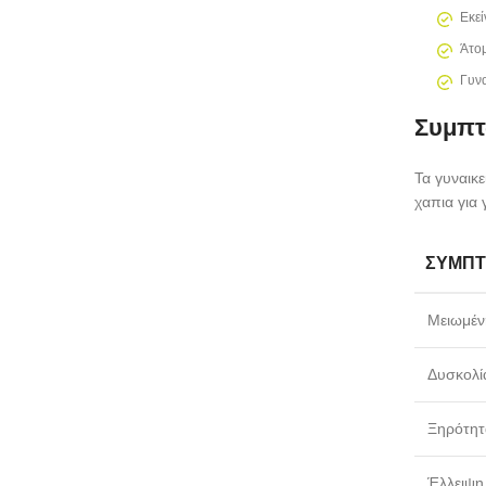
Εκεί
Άτομ
Γυνα
Συμπτώ
Τα γυναικ
χαπια για 
ΣΎΜΠ
Μειωμέν
Δυσκολί
Ξηρότητ
Έλλειψη