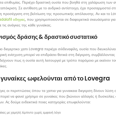
α επιθυμίας. Περιέχει δραστική ουσία που βοηθά στη χαλάρωση των αγγ
απόκριση. Σε αντίθεση με το ανδρικό αντίστοιχο, έχει προσαρμοστεί στ
η προσέγγιση στη βελτίωση της προσωπικής απόλαυσης. Αν και το Love
dalafil οδηγιες
, που χρησιμοποιούνται σε διαφορετικά σκευάσματα για
 τις ανάγκες της κάθε γυναίκας.
ισμός δράσης & δραστικό συστατικό
ιο διεγερτικο χαπι Lovegra περιέχει σιλδεναφίλη, ουσία που διευκολύνε
ρική ενίσχυση μπορεί να επιδράσει θετικά στη διέγερση, συμβάλλοντας
δείχνουν πως η ουσία αυτή λειτουργεί με τρόπο παρόμοιο με εκείνον το
ίκες.
 γυναίκες ωφελούνται από το Lovegra
λίγες οι περιπτώσεις όπου τα χαπια για γυναικεια διεγερση δίνουν λύση
πορεί να φανεί χρήσιμο σε γυναίκες που βιώνουν αλλαγές ή δυσκολίες
ν. Ας δούμε ενδεικτικά ποιες κατηγορίες επωφελούνται:
ίκες με χαμηλή λίμπιντο χωρίς εμφανή λόγο