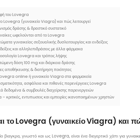
φή του Lovegra
 το Lovegra (γυναικείο Viagra) και πώς λειτουργεί
ισμός δράσης & δραστικό συστατικό
υναίκες ωφελούνται από το Lovegra
ώματα γυναικείας σεξουαλικής δυσλειτουργίας και ενδείξεις
δείξεις και αλληλεπιδράσεις με άλλα φάρμακα
οσολογία Lovegra και τρόπος λήψης
τώμενη δόση 100 mg και διάρκεια δράσης
ες αποθήκευσης & διατήρηση ποιότητας
ovegra online ή γυναικείο Viagra στα φαρμακεία
σματικότητα, ασφάλεια και πιθανές παρενέργειες Lovegra
κά δεδομένα & συμβουλές διαχείρισης παρενεργειών
 – κριτικές, εντυπωσεις και εμπειρίες ικανοποιημένων χρηστών
ναι το Lovegra (γυναικείο Viagra) και π
ίο βιαγκρα, γνωστό και ως Lovegra, είναι ένα διεγερτικό χάπι για γυν