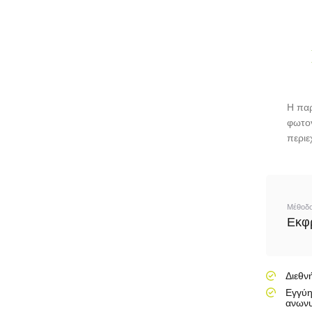
Η παρ
φωτογ
περιε
Μέθοδο
Εκφ
Διεθνή
Εγγύησ
ανωνυ