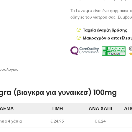
Το Lovegra είναι ένα φαρμακευτι
οδηγίες του γιατρού σας. Συμβου
Ταχεία έναρξη δράσης
Μακροχρόνιο αποτέλεσ
οσολογίας
gra (βιαγκρα για γυναικεσ) 100mg
ΔΕΜΑ
ΤΙΜΉ
ΑΝΆ ΧΆΠΙ
ΑΠ
g x 4 χάπια
€
24.95
€ 6.24