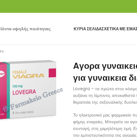
ϊόντα υψηλής ποιότητας
ΚΎΡΙΑ ΣΕΛΊΔΑ
ΣΧΕΤΙΚΆ ΜΕ ΕΜΆ
ra
Aγορα γυναικει
για γυναικεια δ
Lovegra – τα πρώτα στον κόσμο δ
αυξάνει τη λίμπιντο, αποκαθιστά τ
θεραπεία της σεξουαλικής δυσλει
Το ηλεκτρονικό μας φαρμακείο π
φήμης εταιρείες. Μπορείτε να αγο
συνταγή, στη χαμηλότερη τιμή. Ε
την εμπιστευτικότητα της αγορά