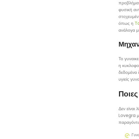
προβλήματ
φυσική αντ
στοχευμέν
όπως η
Ta
ανάλογα με
Μηχαν
Το γυναικε
η κυκλοφο
δεδομένα 
υγιείς γυνα
Ποιες
Δεν είναι 
Lovegra μ
παραγόντω
Γυνα