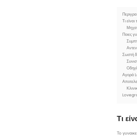
Περιγρα
Τι είναι
Μηχαν
Ποιες γ
Συμπτ
Αντεν
Σωστή δ
Συνισ
Οδηγί
Αγορά L
Αποτελε
Κλινι
Lovegra
Τι εί
Το γυναικε