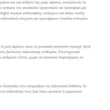
είων και την αύξηση της ροής αίματος, ενισχύοντας τη
ις ανάγκες του γυναικείου οργανισμού και προσφέρει μια
gra περιέχει σιλδεναφίλη, υπάρχουν και άλλες ουσίες
 σεξουαλική ενίσχυση και προσφέρουν ποικιλία επιλογών
ι τη ροή αίματος προς τη γυναικεία γενετήσια περιοχή. Αυτή
 στη βελτίωση σεξουαλικής επιθυμίας. Επιστημονικά
υ ανδρικού τύπου, χωρίς να προκαλεί παρενέργειες σε
 σε δυσκολίες που επηρεάζουν τη σεξουαλική διάθεση. Το
 στη σεξουαλική τους ζωή λόγω φυσικών ή ορμονικών