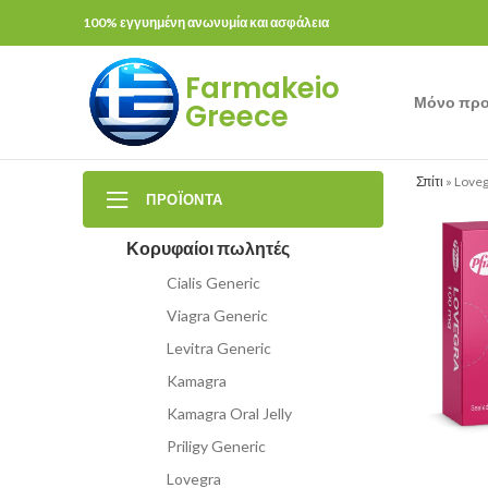
100% εγγυημένη ανωνυμία και ασφάλεια
Farmakeio
Μόνο προ
Greece
Σπίτι
»
Loveg
ΠΡΟΪΌΝΤΑ
Κορυφαίοι πωλητές
Cialis Generic
Viagra Generic
Levitra Generic
Kamagra
Kamagra Oral Jelly
Priligy Generic
Lovegra