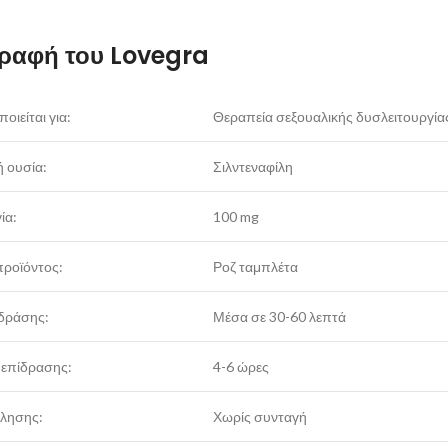
ραφή του Lovegra
οιείται για:
Θεραπεία σεξουαλικής δυσλειτουργίας
 ουσία:
Σιλντεναφίλη
ία:
100 mg
ροϊόντος:
Ροζ ταμπλέτα
δράσης:
Μέσα σε 30-60 λεπτά
 επίδρασης:
4-6 ώρες
λησης:
Χωρίς συνταγή