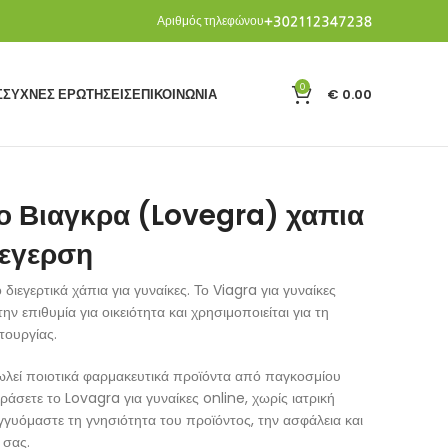
Αριθμός τηλεφώνου
0
€
0.00
Σ
ΣΥΧΝΈΣ ΕΡΩΤΉΣΕΙΣ
ΕΠΙΚΟΙΝΩΝΊΑ
ο Βιαγκρα (Lovegra) χαπια
ιεγερση
ιεγερτικά χάπια για γυναίκες. Το Viagra για γυναίκες
ην επιθυμία για οικειότητα και χρησιμοποιείται για τη
τουργίας.
ωλεί ποιοτικά φαρμακευτικά προϊόντα από παγκοσμίου
ράσετε το Lovagra για γυναίκες online, χωρίς ιατρική
γγυόμαστε τη γνησιότητα του προϊόντος, την ασφάλεια και
ς σας.