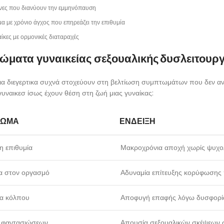
νες που διανύουν την εμμηνόπαυση
α με χρόνιο άγχος που επηρεάζει την επιθυμία
ίκες με ορμονικές διαταραχές
ματα γυναικείας σεξουαλικής δυσλειτουργία
εια διεγερτικα συχνά στοχεύουν στη βελτίωση συμπτωμάτων που δεν ανα
γυναικεσ ίσως έχουν θέση στη ζωή μιας γυναίκας:
ΤΩΜΑ
ΈΝΔΕΙΞΗ
η επιθυμία
Μακροχρόνια αποχή χωρίς ψυχο
α στον οργασμό
Αδυναμία επίτευξης κορύφωσης 
α κόλπου
Αποφυγή επαφής λόγω δυσφορί
 φαντασιώσεων
Απουσία σεξουαλικών σκέψεων 