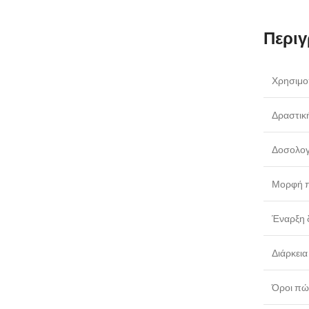
Περιγ
Χρησιμοπ
Δραστική
Δοσολογ
Μορφή π
Έναρξη 
Διάρκεια
Όροι πώ